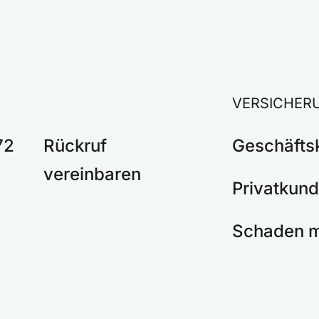
VERSICHER
72
Rückruf
Geschäfts
vereinbaren
Privatkun
Schaden 
r