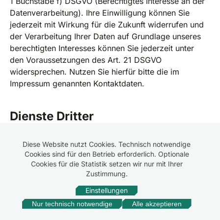
1 Buchstabe f) DSGVO (Berechtigtes Interesse an der
Datenverarbeitung). Ihre Einwilligung können Sie
jederzeit mit Wirkung für die Zukunft widerrufen und
der Verarbeitung Ihrer Daten auf Grundlage unseres
berechtigten Interesses können Sie jederzeit unter
den Voraussetzungen des Art. 21 DSGVO
widersprechen. Nutzen Sie hierfür bitte die im
Impressum genannten Kontaktdaten.
Dienste Dritter
Wir nutzen, zur Vereinfachung unserer
Diese Website nutzt Cookies. Technisch notwendige
Cookies sind für den Betrieb erforderlich. Optionale
Datenverarbeitung und um den Funktionsumfang
Cookies für die Statistik setzen wir nur mit Ihrer
unserer Webseite zu erweitern,
Zustimmung.
Dienstleistungen/Ressourcen von Dritten,
Einstellungen
beispielsweise Plugins, externe Inhalte, Software oder
sonstige externe Dienstleister (Dienste). Dabei
Nur technisch notwendige
Alle akzeptieren
Beratung anfordern
werden möglicherweise auch personenbezogene