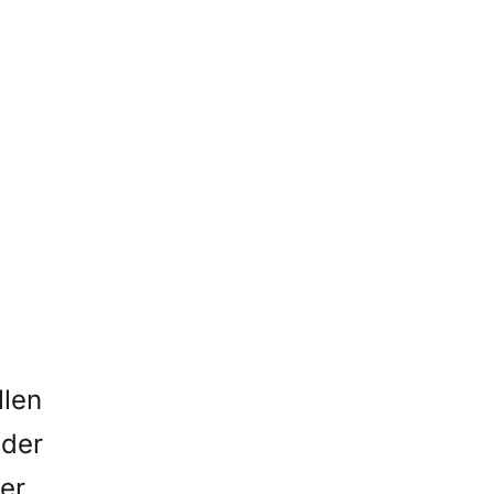
llen
 der
er,