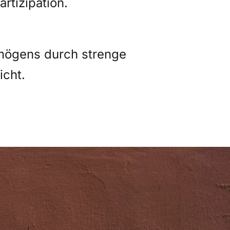
rtizipation.
rmögens durch strenge
icht.