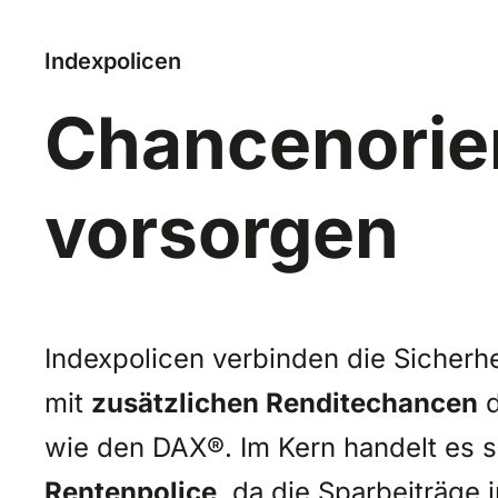
Indexpolicen
Chancenorien
vorsorgen
Indexpolicen verbinden die Sicherh
mit
zusätzlichen Renditechancen
d
wie den DAX®. Im Kern handelt es s
Rentenpolice
, da die Sparbeiträge