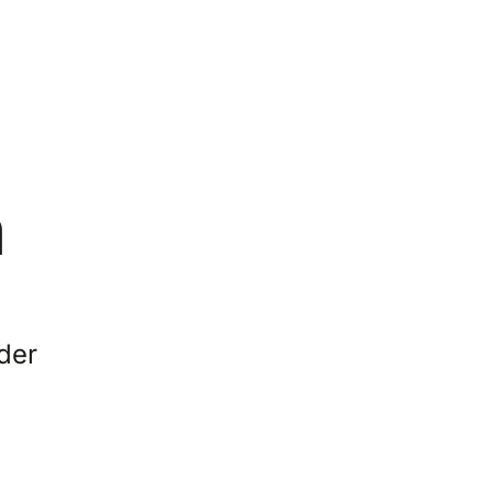
n
der